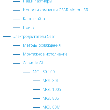
Наши партнеры
Новости компании CEAR Motors SRL
Карта сайта
Поиск
Электродвигатели Cear
Методы охлаждения
Монтажное исполнение
Серия MGL
MGL 80-100
MGL 80L
MGL 100S
MGL 80S
MGL 80M