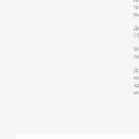
т
вы
Дв
CE
Мо
пе
До
из
ад
мо