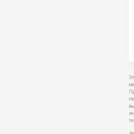
Эл
мм
Пр
п
вы
эк
те
Дв