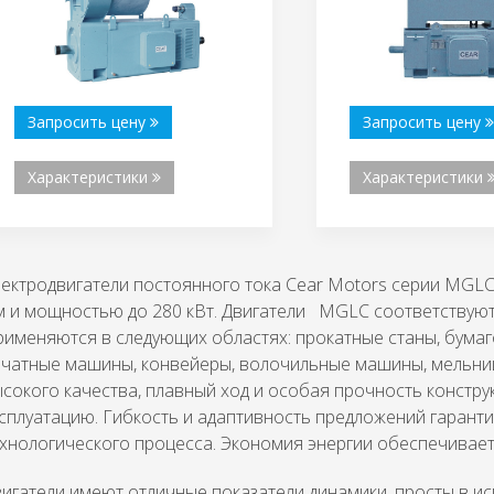
Запросить цену
Запросить цену
Характеристики
Характеристики
ектродвигатели постоянного тока Cear Motors серии MGLC
 и мощностью до 280 кВт. Двигатели MGLC соответствуют 
именяются в следующих областях: прокатные станы, бумаг
ечатные машины, конвейеры, волочильные машины, мельни
сокого качества, плавный ход и особая прочность констр
сплуатацию. Гибкость и адаптивность предложений гарант
хнологического процесса. Экономия энергии обеспечивает
игатели имеют отличные показатели динамики, просты в и