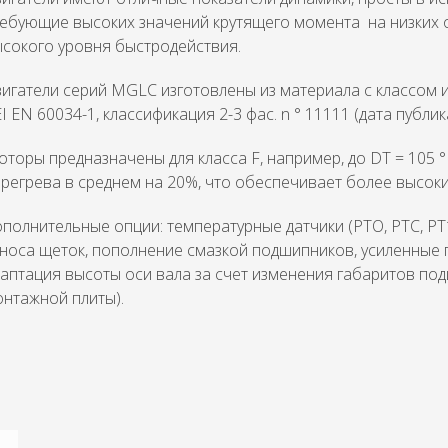
ребующие высоких значений крутящего момента на низких 
сокого уровня быстродействия.
игатели серий MGLC изготовлены из материала с классом и
I EN 60034-1, классификация 2-3 фас. n ° 11111 (дата публик
торы предназначены для класса F, например, до DT = 105 °
регрева в среднем на 20%, что обеспечивает более высок
полнительные опции: температурные датчики (PTO, PTC, PT
носа щеток, пополнение смазкой подшипников, усиленные
аптация высоты оси вала за счет изменения габаритов п
нтажной плиты).