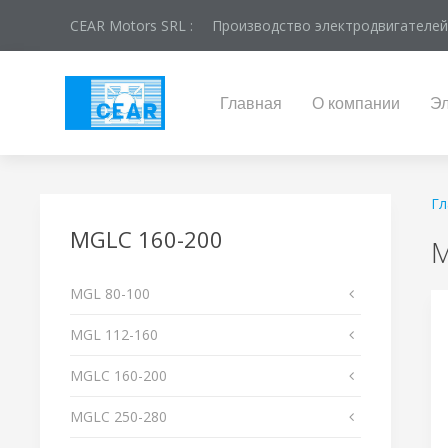
CEAR Motors SRL :
Производство электродвигателей
Главная
О компании
Эл
Гл
MGLС 160-200
M
MGL 80-100
MGL 112-160
MGLС 160-200
MGLС 250-280